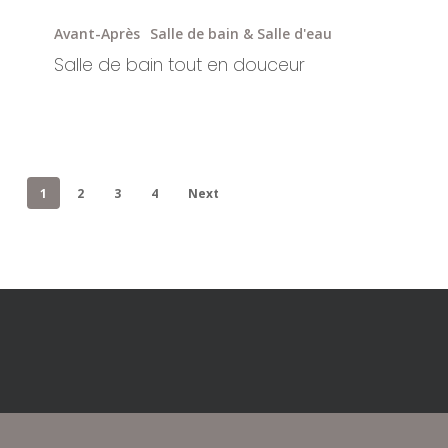
Salle
de
Avant-Après
Salle de bain & Salle d'eau
bain
Salle de bain tout en douceur
tout
en
douceur
1
2
3
4
Next