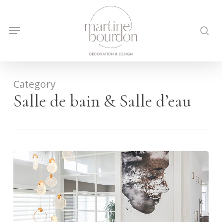
Skip
to
sea
Menu
main
content
Category
Salle de bain & Salle d’eau