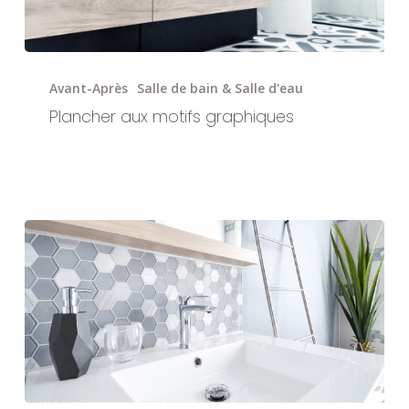
Plancher
aux
Avant-Après
Salle de bain & Salle d'eau
motifs
Plancher aux motifs graphiques
graphiques