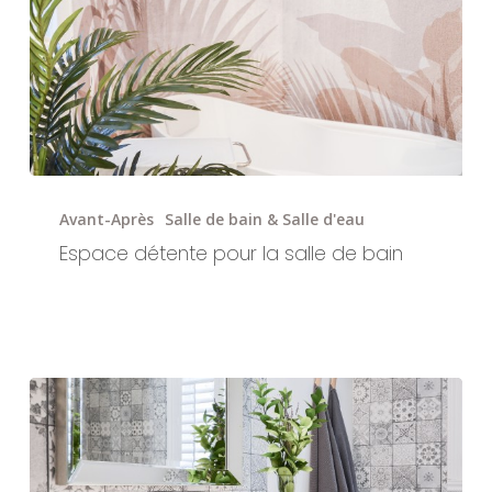
Espace
détente
Avant-Après
Salle de bain & Salle d'eau
pour
Espace détente pour la salle de bain
la
salle
de
bain