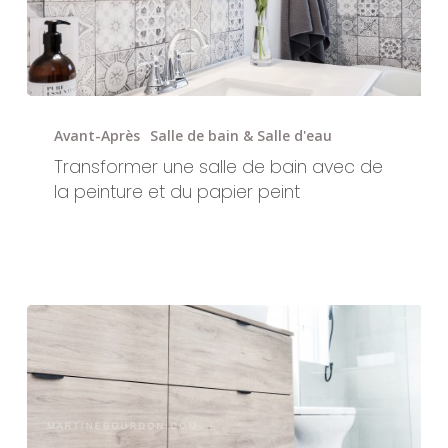
Transformer
une
Avant-Après
Salle de bain & Salle d'eau
salle
Transformer une salle de bain avec de
de
la peinture et du papier peint
bain
avec
de
la
peinture
et
du
papier
peint