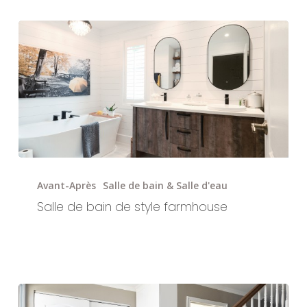
Salle
de
Avant-Après
Salle de bain & Salle d'eau
bain
Salle de bain de style farmhouse
de
style
farmhouse