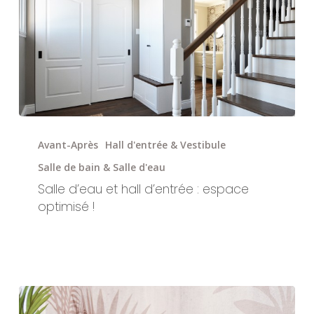
Salle
d’eau
Avant-Après
Hall d'entrée & Vestibule
et
Salle de bain & Salle d'eau
hall
Salle d’eau et hall d’entrée : espace
d’entrée
optimisé !
:
espace
optimisé
!