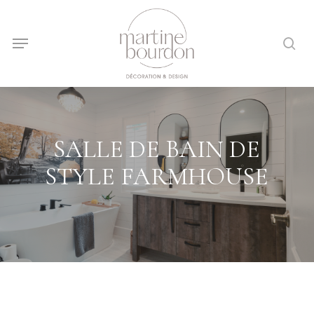
Skip
to
sea
Menu
main
content
SALLE DE BAIN DE
STYLE FARMHOUSE