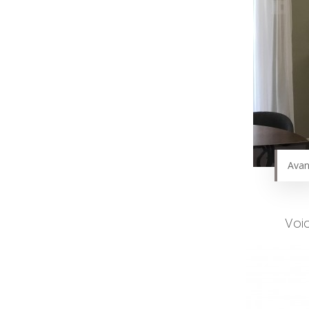
Avan
Voi