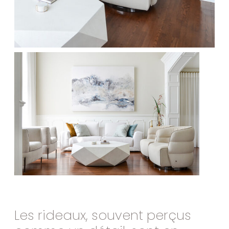
Les
rideaux,
souvent
perçus